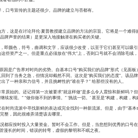
样，口号宣传的主题还很少。品牌的建立与否都有。
方，这是在讨论拜伦·夏普教授建立品牌的方法的宗旨。它将是一个难得
（品牌声誉的结果）是更深入地接触潜在购买者的关键。
”，即颜色，符号，曲调和文字，应该很少改变，以至于它们甚至可以吸
这些资产之一。但是重点必须放在“伟大”上，否则口号就不会消除毛绒
原因是广告界对时尚的劣势。自基本口号“购买我们的品牌”形式（见面板
回到了当务之急，但情况却截然不同。这次是“购买我们的态度”。该品
出了一种亲和力信号，并且挑衅性的“谁在乎？” 给那些没有的人。
常原始的。还记得第一次被要求“就这样做”是多么令人震惊和新鲜吗？
“继续发现。” “做你做不到的事情。” ‘挑战一切。’ 甚至是“构建，构建，构
在时尚流派中寻找新鲜的表达或完全找到一种新流派。但是，由于“基本
很完整，因此很难弄清楚该去哪里。
情况都应按时投入大量资金。暂时不会工作。但是，当您想到优秀的口号
尽管漫长的时间，错误的转弯，虚假的黎明和不眠之夜。