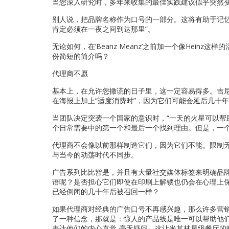
当您深入研究时，多年来收集的最佳实践建议似乎突然变
别人说，把品牌名称作为口号的一部分。这将有助于记忆
肯定必须在一夜之间到达那里”。
无论如何，在’Beanz Meanz’之前加一个像Heinz这样的活泼的
份简短的简介吗？
代理商不愿
基本上，在允许您撒谎的日子里，这一定容易得多。吉尼
在海报上加上“适度消费时”，因为它们可能会延后几十年
当团队决定突袭一个国家的意识时，“一天的火星可以帮
个日常需要中的第一个和最后一个找到理由。但是，一个
代理商不会像以前那样制造它们，因为它们不能。限制
与当今的动荡时代不同步。
广告系列比比皆是，并且有大量社交媒体标签来明确品
语呢？是否担心它们即使在印刷上解锁也仍会在心理上保
已经倒闭的几十年后被召回一样？
如果代理商对经典的广告口号不再感兴趣，那么许多营
了一种信念，那就是：惊人的产品线是唯一可以帮助他
表达他们的内心直觉-毫无疑问，这让米其林星级餐厅的