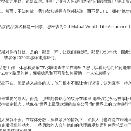
得毫无用处。简短点说。好吧，没有人告诉创造者“它确实做到了锡上所
。然而，不知何故，我们都知道拥有联邦快递，而不是DHL，拥有“绝对
品牌名称是一回事。您应该为Old Mutual Wealth Life Assurance 
斯对你有好处。是的，那是一环，让我们继续吧。那是1950年代，因此
，或者像2020年那样逮捕我们。
助您工作，休息和娱乐”在尽职调查中又在哪里？您可以看到他们如何能
230卡路里的糖，葡萄糖浆和可可脂如何帮助一个人安息呢？
无处不在。但是越来越多的人，他们根本不愿让他们说话，认为直率，持
牌最重要的原因。但是，那些刻骨铭心的纹身在哪里-那些注定永远被徽标
持锁定状态，就像在“世界上最受欢迎的航空公司”和“世界上的当地银行”
销人员就不会。在媒体分散，预算紧张的情况下，许多人（也许是在暗地
们克服混乱的动力。一些勇敢的人会与他们的代理商规划师和创意总监坐
晚餐者感到不舒服。