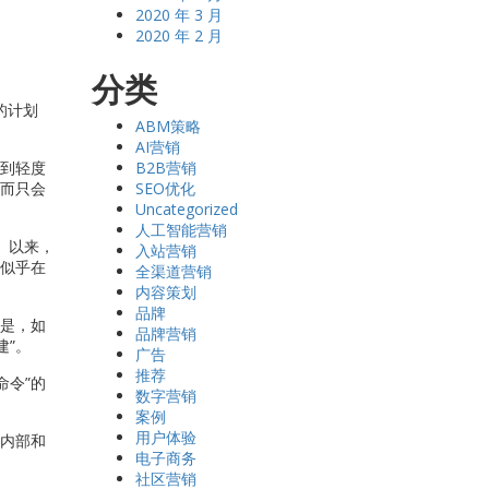
2020 年 3 月
2020 年 2 月
分类
的计划
ABM策略
AI营销
引到轻度
B2B营销
，而只会
SEO优化
Uncategorized
人工智能营销
）以来，
入站营销
牌似乎在
全渠道营销
内容策划
品牌
但是，如
品牌营销
建”。
广告
推荐
命令”的
数字营销
案例
用户体验
在内部和
电子商务
社区营销