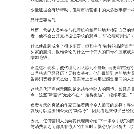
少量证据会有所帮助，但与市场营销中的大多数事情一
品牌需要名气
然而，营销人员将在与代理机构相同的地方找到自己的地
者，他不会公开支持循证学校的观点，即“心理可用性”
什么使品牌成名？很多东西，但其中有“独特的品牌资产
买家的脑海。很难争论为什么一个伟大的口号不应该成为
增加毛绒。
正是这种现实，使代理商团队感到不舒服–而更深层次的
口号格式已经经历了无数次演变。他们最近到达的地方又
告诉消费者该怎么做，但实际上是向那些感觉相同的人发
这就是代理商创意团队越来越多地陷入的困境。曾经是非
今，这些“新需求”无处不在：“走得更远”。“继续攀登。” 
负责今天的突破的作家面临着两个令人羡慕的选择：寻求
弧线可以追溯到今天的“新命令”，因此看起来似乎已经
因此，任何营销人员向其代理商介绍“下一条杀手线”的
与消费者之间都具有惊人的力量时，就必须付出努力–