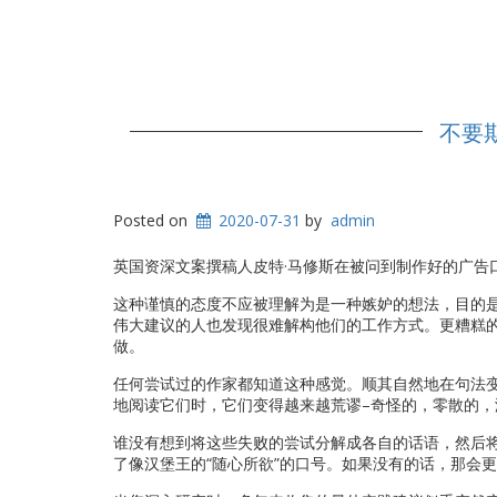
不要
Posted on
2020-07-31
by
admin
英国资深文案撰稿人皮特·马修斯在被问到制作好的广告
这种谨慎的态度不应被理解为是一种嫉妒的想法，目的
伟大建议的人也发现很难解构他们的工作方式。更糟糕
做。
任何尝试过的作家都知道这种感觉。顺其自然地在句法
地阅读它们时，它们变得越来越荒谬–奇怪的，零散的，
谁没有想到将这些失败的尝试分解成各自的话语，然后
了像汉堡王的“随心所欲”的口号。如果没有的话，那会