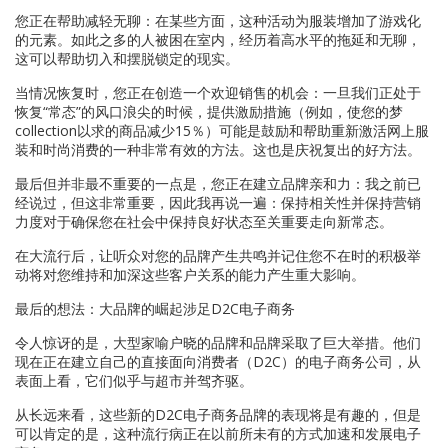
您正在帮助减轻无聊：在某些方面，这种活动为服装增加了游戏化
的元素。如此之多的人被困在室内，经历着高水平的拖延和无聊，
这可以帮助切入和摆脱锁定的现实。
当情况恢复时，您正在创造一个欢迎销售的机会：一旦我们正处于
恢复“常态”的风口浪尖的时候，提供激励措施（例如，使您的梦
collection以求的商品减少15％）可能是鼓励和帮助重新激活网上服
装和时尚消费的一种非常有效的方法。这也是庆祝复出的好方法。
最后但并非最不重要的一点是，您正在建立品牌亲和力：我之前已
经说过，但这非常重要，因此我再说一遍：保持相关性并保持营销
力度对于确保您在社会中保持良好状态至关重要走向新常态。
在大流行后，让听众对您的品牌产生共鸣并记住您不在时的积极举
动将对您维持和加深这些客户关系的能力产生重大影响。
最后的想法：大品牌的崛起涉足D2C电子商务
令人惊讶的是，大型家喻户晓的品牌和品牌采取了巨大举措。他们
现在正在建立自己的直接面向消费者（D2C）的电子商务公司，从
表面上看，它们似乎与超市并驾齐驱。
从长远来看，这些新的D2C电子商务品牌的表现将是有趣的，但是
可以肯定的是，这种流行病正在以前所未有的方式加速和发展电子