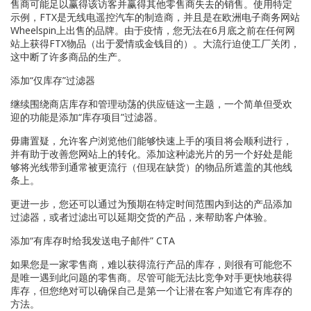
售商可能足以赢得该访客并赢得其他零售商失去的销售。使用特定
示例，FTX是无线电遥控汽车的制造商，并且是在欧洲电子商务网站
Wheelspin上出售的品牌。由于疫情，您无法在6月底之前在任何网
站上获得FTX物品（出于爱情或金钱目的）。大流行迫使工厂关闭，
这中断了许多商品的生产。
添加“仅库存”过滤器
继续围绕商店库存和管理动荡的供应链这一主题，一个简单但受欢
迎的功能是添加“库存项目”过滤器。
毋庸置疑，允许客户浏览他们能够快速上手的项目将会顺利进行，
并有助于改善您网站上的转化。添加这种滤光片的另一个好处是能
够将光线带到通常被更流行（但现在缺货）的物品所遮盖的其他线
条上。
更进一步，您还可以通过为预期在特定时间范围内到达的产品添加
过滤器，或者过滤出可以延期交货的产品，来帮助客户体验。
添加“有库存时给我发送电子邮件” CTA
如果您是一家零售商，难以获得流行产品的库存，则很有可能您不
是唯一遇到此问题的零售商。尽管可能无法比竞争对手更快地获得
库存，但您绝对可以确保自己是第一个让潜在客户知道它有库存的
方法。