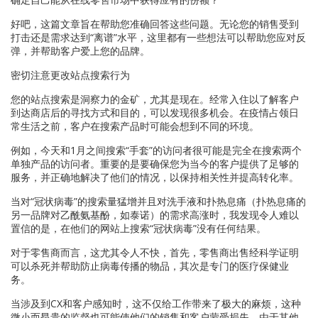
好吧，这篇文章旨在帮助您准确回答这些问题。无论您的销售受到
打击还是需求达到“离谱”水平，这里都有一些想法可以帮助您应对反
弹，并帮助客户爱上您的品牌。
密切注意更改站点搜索行为
您的站点搜索是洞察力的金矿，尤其是现在。经常入住以了解客户
到达商店后的寻找方式和目的，可以发现很多机会。在疫情占领日
常生活之前，客户在搜索产品时可能会想到不同的环境。
例如，今天和1月之间搜索“手套”的访问者很可能是完全在搜索两个
单独产品的访问者。重要的是要确保您为当今的客户提供了足够的
服务，并正确地解决了他们的情况，以保持相关性并提高转化率。
当对“冠状病毒”的搜索量猛增并且对洗手液和扑热息痛（扑热息痛的
另一品牌对乙酰氨基酚，如泰诺）的需求高涨时，我发现令人难以
置信的是，在他们的网站上搜索“冠状病毒”没有任何结果。
对于零售商而言，这尤其令人不快，首先，零售商出售经科学证明
可以杀死并帮助防止病毒传播的物品，其次是专门的医疗保健业
务。
当涉及到CX和客户感知时，这不仅给工作带来了极大的麻烦，这种
微小而昂贵的监督也可能使他们的销售和客户蒙受损失。由于其他