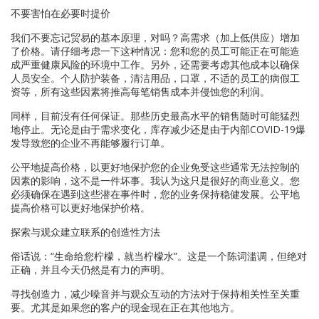
不要害怕在必要时提价
我们不要忘记贸易的基本原理，对吗？高需求（加上低供应）增加
了价格。请仔细考虑一下这种情况：您和您的员工可能正在可能造
成严重健康风险的环境中工作。另外，还需要考虑其他成本以确保
人员安全。个人防护装备，清洁用品，口罩，不适的员工的病假工
资等，所有这些因素将推高每笔销售成本并侵蚀您的利润。
同样，目前没有任何保证。那些历史最高水平的销售随时可能猛烈
地停止。无论是由于需求变化，库存减少还是由于内部COVID-19爆
发导致您的企业不再能够履行订单。
公平地提高价格，以更好地保护您的企业免受这些通常无法控制的
因素的影响，这不是一件坏事。我认为这只是很好的商业意义。您
必须确保在遇到这些潜在事件时，您的业务保持稳健发展。公平地
提高价格可以更好地保护价格。
探索与观众建立联系的创造性方法
俗话说：“生命给您柠檬，就当柠檬水”。这是一个陈词滥调，但绝对
正确，并且今天仍然是有力的声明。
寻找创造力，减少噪音并与观众互动的方法对于保持相关性至关重
要。尤其是如果您的客户的现金现在正在其他地方。