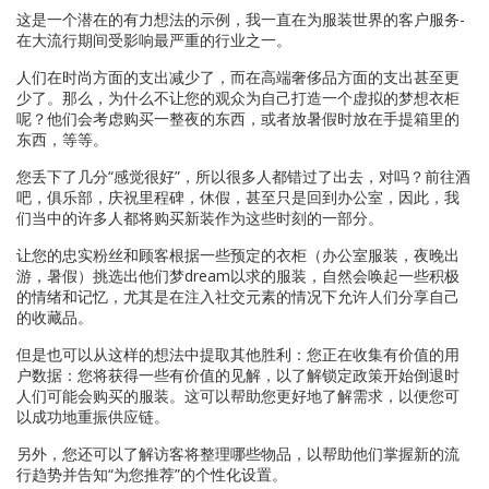
这是一个潜在的有力想法的示例，我一直在为服装世界的客户服务-
在大流行期间受影响最严重的行业之一。
人们在时尚方面的支出减少了，而在高端奢侈品方面的支出甚至更
少了。那么，为什么不让您的观众为自己打造一个虚拟的梦想衣柜
呢？他们会考虑购买一整夜的东西，或者放暑假时放在手提箱里的
东西，等等。
您丢下了几分“感觉很好”，所以很多人都错过了出去，对吗？前往酒
吧，俱乐部，庆祝里程碑，休假，甚至只是回到办公室，因此，我
们当中的许多人都将购买新装作为这些时刻的一部分。
让您的忠实粉丝和顾客根据一些预定的衣柜（办公室服装，夜晚出
游，暑假）挑选出他们梦dream以求的服装，自然会唤起一些积极
的情绪和记忆，尤其是在注入社交元素的情况下允许人们分享自己
的收藏品。
但是也可以从这样的想法中提取其他胜利：您正在收集有价值的用
户数据：您将获得一些有价值的见解，以了解锁定政策开始倒退时
人们可能会购买的服装。这可以帮助您更好地了解需求，以便您可
以成功地重振供应链。
另外，您还可以了解访客将整理哪些物品，以帮助他们掌握新的流
行趋势并告知“为您推荐”的个性化设置。