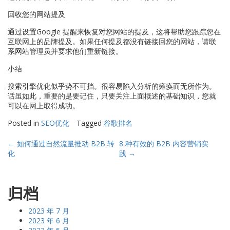
回收您的网站提及
通过设置Google 提醒来恢复对您网站的提及，这将帮助您跟踪您在
互联网上的品牌提及。如果任何提及都没有链接回您的网站，请联
系网站管理员并要求他们重新链接。
小结
搜索引擎优化似乎势不可挡。很容易陷入分析的瘫痪而无所作为。
话虽如此，重要的是要记住，只要关注上面概述的基础知识，您就
可以在网上取得成功。
Posted in
SEO优化
Tagged
谷歌排名
Post
←
如何通过自然流量推动 B2B 转
8 种有效的 B2B 内容营销实
化
践
→
navigation
归档
2023 年 7 月
2023 年 6 月