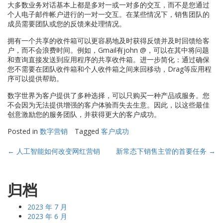
大多数业务对话基本上都是多对一或一对多的交互，而不是您通过
个人电子邮件帐户进行的一对一交互。在某些情况下，销售团队的
成员需要团队或您的反馈来处理情况。
拥有一个共享的收件箱可以更容易地及时获得反馈并及时回馈给客
户，而不会浪费时间。例如，Gmail有john @，可以在其中将问题
和查询直接发送到应用程序的共享收件箱。进一步简化：通过确保
您不需要在团队收件箱和个人收件箱之间来回移动，Drag等应用程
序可以提供帮助。
数字世界为客户提供了多种选择，可以只购买一种产品或服务。您
不会因为无法提供增强的客户体验而失去生意。因此，以这些最佳
创意激励您的服务团队，并获得更大的客户成功。
Posted in
数字营销
Tagged
客户成功
Post
←
人工智能如何改变网红营销
新常态下销售主管的首要任务
→
navigation
归档
2023 年 7 月
2023 年 6 月