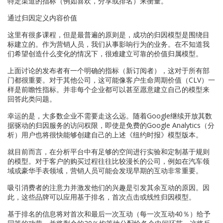
特定渠道的指标（例如喜欢，分享或排名）来衡量。
通过归因定义内容价值
这里有很多课程，但是最普遍的原则是，成功的归因模型是围绕目
标建立的。作为营销人员，我们从事影响行为的业务。在不知道我
们希望创造什么变化的情况下，很难建立可靠的价值归属模型。
上面讨论的发布者有一个明确的指标（新订阅者），这对于所有部
门都很重要。对于其他公司，这可能像客户生命周期价值（CLV）一
样是前瞻性指标。并非每个企业都可以甚至愿意建立自己的模型来
回答此类问题。
幸运的是，大多数企业不需要走这么远。随着Google继续开放其数
据驱动的归因服务的访问权限，即使是免费的Google Analytics（分
析）用户也将很快能够创建自己的上述《纽约时报》模型版本。
就目前而言，在分析平台中有足够的空间进行实验和定制基于规则
的模型。对于客户的购买过程往往比较漫长的公司，例如在汽车领
域或豪华手表领域，营销人员可能会发现早期的互动非常重要。
吸引消费者的注意力并激发他们的兴趣是引发其余互动的原因。因
此，这些品牌可以应用基于排名，首次点击或线性归因模型。
基于排名的信息将对首次和最后一次互动（每一次互动40％）给予