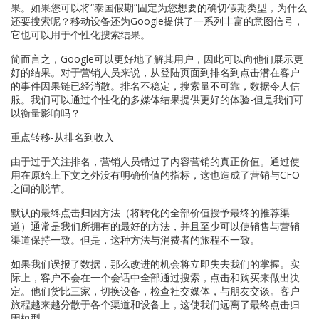
果。如果您可以将“泰国假期”固定为您想要的确切假期类型，为什么
还要搜索呢？移动设备还为Google提供了一系列丰富的意图信号，
它也可以用于个性化搜索结果。
简而言之，Google可以更好地了解其用户，因此可以向他们展示更
好的结果。对于营销人员来说，从登陆页面到排名到点击潜在客户
的事件因果链已经消散。排名不稳定，搜索量不可靠，数据令人信
服。我们可以通过个性化的多媒体结果提供更好的体验-但是我们可
以衡量影响吗？
重点转移-从排名到收入
由于过于关注排名，营销人员错过了内容营销的真正价值。通过使
用在原始上下文之外没有明确价值的指标，这也造成了营销与CFO
之间的脱节。
默认的最终点击归因方法（将转化的全部价值授予最终的推荐渠
道）通常是我们所拥有的最好的方法，并且至少可以使销售与营销
渠道保持一致。但是，这种方法与消费者的旅程不一致。
如果我们误报了数据，那么改进的机会将立即失去我们的掌握。实
际上，客户不会在一个会话中全部通过搜索，点击和购买来做出决
定。他们货比三家，切换设备，检查社交媒体，与朋友交谈。客户
旅程越来越分散于各个渠道和设备上，这使我们远离了最终点击归
因模型。