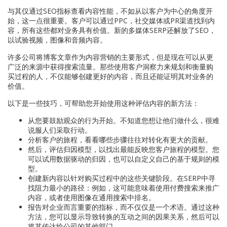
与其仅通过SEO指标查看内容性能，不如从以客户为中心的角度开
始，这一点很重要。客户可以通过PPC，社交媒体或PR渠道找到内
容，所有这些都对业务具有价值。新的多媒体SERP还解放了SEO，
以试验视频，图像和音频内容。
许多公司将博客文章作为内容营销的主要形式，但是现在可以从更
广泛的来源中获得搜索流量。那些使用客户洞察力来规划和衡量购
买过程的人，不仅能够创建更好的内容，而且还能证明其对业务的
价值。
以下是一些技巧，可帮助您开始使用这种评估内容的新方法：
从您要鼓励观众的行为开始。不知道您想让他们做什么，很难
说服人们采取行动。
分析客户的旅程，看看哪些步骤往往对转化有更大的贡献。
然后，评估归因模型，以找出最能反映您客户旅程的模型。您
可以试用数据驱动的归因，也可以自定义自己的基于规则的模
型。
创建新内容以针对购买过程中的这些关键阶段。在SERP中寻
找阻力最小的路径：例如，这可能意味着使用付费搜索来推广
内容，或者使用图像在通用搜索中排名。
报告对企业而言重要的指标，而不仅仅是一个术语。通过这种
方法，您可以显示导致转换的互动之间的因果关系，然后可以
将其传达给公司的其他部门。