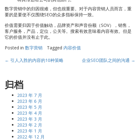
数字营销中的归因很难，但也很重要。对于内容营销人员而言，重
要的是要使不仅围绕SEO的众多指标保持一致。
价值需要归因于价值触动，品牌资产和声音份额（SOV），销售，
客户服务，产品，定位，公关等。搜索有效意味着内容有效。但是
它的价值并没有止于此。
Posted in
数字营销
Tagged
内容价值
Post
←
引人入胜的内容的10种策略
企业SEO团队之间的沟通
→
navigation
归档
2023 年 7 月
2023 年 6 月
2023 年 5 月
2023 年 4 月
2023 年 3 月
2023 年 2 月
2023 年 1 月
2022 年 12 月