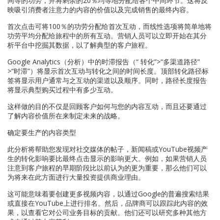
同等的功劳，并将剩余的20％均等地分配给各个中间环节。这将反
映吸引消费者注意力的内容的价值以及完成销售的最终内容。
首次点击可将100％的功劳分配给首次互动，而线性选项将简单地将
功劳平均分配给旅程中的所有互动。营销人员可以立即开始在其分
析平台中挖掘其数据，以了解典型的客户旅程。
Google Analytics（分析）中的时滞报告（“ 转化”>“多渠道路径”
>“时滞”）将显示首次互动与转化之间的时间长度。顶部转化路径标
签将显示用户通常与之互动的渠道以及顺序。同时，路径长度报告
将显示典型购买过程中有多少互动。
这样做的目的不仅是回顾客户如何与您的内容互动，而且还要通过
了解内容价值所在来制定未来的战略。
确定要生产的内容类型
此分析将帮助您发现对社交媒体的帖子，新闻稿或YouTube视频产
生的转化影响要比最终点击显示的影响更大。例如，如果营销人员
注意到客户旅程的早期阶段比以前认为的更为重要，那么他们可以
为将来在此方面进行大量投资提供商业理由。
这可能意味着要创建更多视频内容，以通过Google的普遍搜索结果
或直接在YouTube上进行排名。然后，品牌商可以跟踪此内容的效
果，以查看它对公司业务目标的贡献。他们还可以研究多种其他方