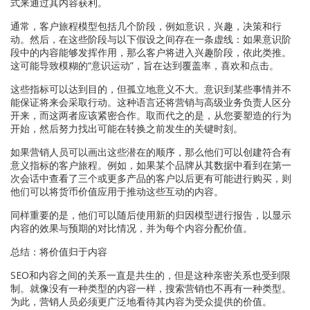
式来通过其内容获利。
通常，客户旅程模型包括几个阶段，例如意识，兴趣，决策和行
动。然后，在这些阶段与以下假设之间存在一条虚线：如果意识阶
段中的内容能够发挥作用，那么客户将进入兴趣阶段，依此类推。
这可能导致模糊的“意识运动”，旨在达到覆盖率，喜欢和点击。
这些指标可以达到目的，但孤立地意义不大。意识到某些事情并不
能保证将来会采取行动。这种语言还将营销与高级业务负责人区分
开来，而这两者应该紧密合作。取而代之的是，从您要塑造的行为
开始，然后努力找出可能在转换之前发生的关键时刻。
如果营销人员可以画出这些潜在的顺序，那么他们可以创建符合有
意义指标的客户旅程。例如，如果某个品牌从其数据中看到在第一
次会话中查看了三个或更多产品的客户以后更有可能进行购买，则
他们可以将货币价值应用于推动这些互动的内容。
同样重要的是，他们可以随后使用新的归因模型进行报告，以显示
内容的效果与预期的对比情况，并为每个内容分配价值。
总结：将价值归于内容
SEO和内容之间的关系一直是共生的，但是这种亲密关系也受到限
制。就像没有一种类型的内容一样，搜索营销也不再有一种类型。
为此，营销人员必须更广泛地看待其内容为受众提供的价值。