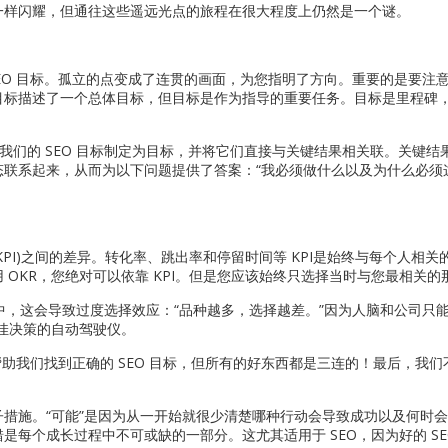
一样闪耀，但通往这些遥远光点的旅程在很大程度上仍然是一个谜。
SEO 目标。孤立的点变成了连贯的画面，为您指明了方向。重要的是要注
目标描述了一个总体目标，但目标是作为指导的重要任务。目标是里程碑
将我们的 SEO 目标制定为目标，并将它们直接与关键结果相关联。关键结
态联系起来，从而为以下问题提供了答案：“我必须做什么以及为什么必须
PI)之间的差异。转化率、跳出率和停留时间等 KPI是始终与每个人相关
OKR，您绝对可以依靠 KPI。但是您应该始终只选择当时与您最相关的
践中，这会导致过度选择效应：“品种越多，选择越差。”因为人脑和公司只
最佳决策的自动驾驶仪。
KR 帮助我们找到正确的 SEO 目标，但所有的好东西都是三连的！最后，我
。
措施。“可能”是因为从一开始就很少清楚哪种行动会导致成功以及何时
每个成长过程中不可或缺的一部分。这尤其适用于 SEO，因为好的 SE