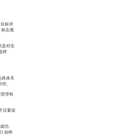
意目标并
，标志着
果是对实
这样
的具体关
那些。
能管理有
们不仅要设
会成功。
O 始终