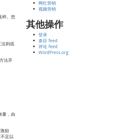
网红营销
视频营销
这样。您
其他操作
登录
条目 feed
三法则或
评论 feed
WordPress.org
 方法开
衡量，由
“激励
标不足以