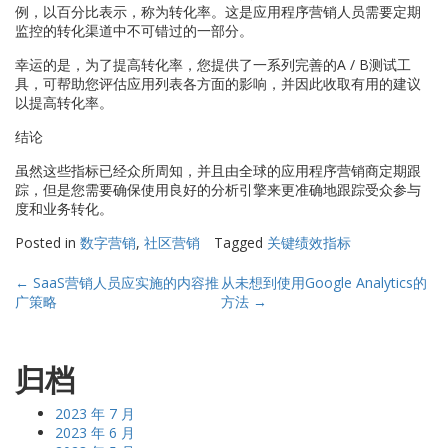
例，以百分比表示，称为转化率。这是应用程序营销人员需要定期
监控的转化渠道中不可错过的一部分。
幸运的是，为了提高转化率，您提供了一系列完善的A / B测试工
具，可帮助您评估应用列表各方面的影响，并因此收取有用的建议
以提高转化率。
结论
虽然这些指标已经众所周知，并且由全球的应用程序营销商定期跟
踪，但是您需要确保使用良好的分析引擎来更准确地跟踪受众参与
度和业务转化。
Posted in
数字营销
,
社区营销
Tagged
关键绩效指标
Post
←
SaaS营销人员应实施的内容推
从未想到使用Google Analytics的
广策略
方法
→
navigation
归档
2023 年 7 月
2023 年 6 月