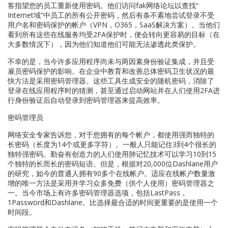
客指望您的员工重新使用密码。他们访问fak网络论坛以查找“
Internet域”中员工的所有公开密码，然后有条不紊地尝试登录不受
用户名和密码保护的帐户（VPN，O365，SaaS解决方案）。当他们
看到所有这些在线服务均受2FA保护时，便会转向更容易的目标（在
大多数情况下），因为他们知道他们可能无法渗透此类保护。
不幸的是，当今许多应用程序尚未与两因素身份验证集成，并且受
雇员密码保护的影响。在企业中教育和改善总体密码卫生状况的最
快方法是采用密码管理器。这些工具生成安全的随机密码，消除了
登录在线应用程序时的猜测，甚至通过启动网站并在人们使用2FA进
行身份验证后自动登录到密码管理器来提高效率。
密码管理员
网络安全专家告诉您，对于您拥有的每个帐户，都使用强而独特的
长密码（长度为14个或更多字符）。一般人只能记住3到4个很长的
独特强密码。勤奋有创造力的人们使用肺记忆技术可以学习10到15
个独特的长而长的密码短语。但是，根据对20,000位Dashlane用户
的研究，如今的普通人拥有90多个在线帐户。适应在线帐户数量激
增的唯一方法是采用并学习众多免费（供个人使用）密码管理器之
一。当今市场上有许多密码管理器选项，包括LastPass，
1Password和Dashlane。比选择最合适的时间更重要的是使用一个
时间段。