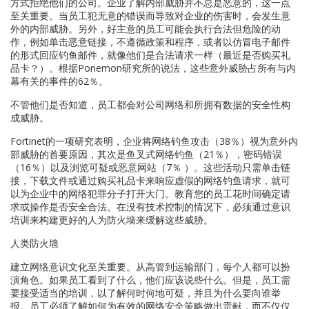
方式拒绝他们的公司。企业了解内部威胁并不总是恶意的，这一点
至关重要。当员工犯无意的错误而导致对企业的伤害时，会发生意
外的内部威胁。另外，好主意的员工可能会执行合法但危险的动
作，例如单击恶意链接，不遵循政策和程序，或者以仿冒电子邮件
的形式回应钓鱼邮件，就像他们是合法请求一样（最近是否购买礼
品卡？）。根据Ponemon研究所的说法，这些意外威胁占所有与内
幕有关的事件的62％。
不管他们是否知道，员工都会对公司网络和所拥有数据的安全性构
成威胁。
Fortinet的一项研究表明，企业将网络钓鱼攻击（38％）视为意外内
部威胁的首要原因，其次是鱼叉式网络钓鱼（21％），密码错误
（16％）以及浏览可疑或恶意网站（7％ ）。这些活动只需单击链
接，下载文件或通过购买礼品卡来响应虚假的网络钓鱼请求，就可
以为企业中的网络犯罪分子打开大门。教育您的员工花时间确定请
求或操作是否安全合法。在没有技术控制的情况下，必须通过意识
培训来构建更好的人为防火墙来缓解这些威胁。
人类防火墙
建立网络意识文化至关重要。从高管到运输部门，每个人都可以扮
演角色。如果员工看到了什么，他们应该说些什么。但是，员工需
要接受适当的培训，以了解何时何地可疑，并且为什么要向谁举
报。员工必须了解如何为有效的网络安全策略做出贡献，而不仅仅