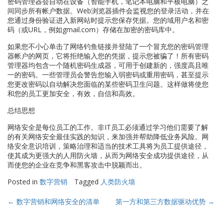
密码管理器会自动在设备（智能手机，笔记本电脑和平板电脑）之
间同步所有帐户数据。Web浏览器插件会监视您的登录活动，并在
您通过身份验证进入新网站时提示您保存凭据。您的域用户名和密
码（或URL，例如gmail.com）存储在加密的密码库中。
如果您不小心单击了网络钓鱼链接并登陆了一个冒充您的密码管理
器帐户的网页，它将拒绝输入您的凭据，提示您被骗了！所有密码
管理器均包含一个随机密码生成器，可用于创建新的，强度高且唯
一的密码。一些管理员会警告您输入弱密码或重用密码，甚至提示
您更改密码以自动解决您面临的某些密码卫生问题。这样做将使您
和您的员工更加安全，有效，自信和高效。
总结思想
网络安全是每位员工的工作。非IT员工必须通过学习他们需要了解
的有关网络安全最佳实践的知识，来加强并帮助降低业务风险。网
络安全意识培训，策略治理和适当的技术工具将为员工提供途径，
使其成为更强大的人用防火墙，从而为网络安全成功提供途径，从
而使您的企业在竞争和黑客攻击中脱颖而出。
Posted in
数字营销
Tagged
人类防火墙
Post
←
数字营销和网络安全的清单
第一方和第三方数据驱动优势
→
navigation