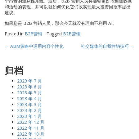
个昂贵的遵从性系统。最后，B2B 营销人员将能够更好地预测数据
和活动的表现，并可以就如何优化它们以实现最大投资回报率提出
建议。
如果您是 B2B 营销人员，那么今天就没有理由不利用 AI。
Posted in
B2B营销
Tagged
B2B营销
Post
←
ABM策略中运用内容个性化
社交媒体的自我营销技巧
→
navigation
归档
2023 年 7 月
2023 年 6 月
2023 年 5 月
2023 年 4 月
2023 年 3 月
2023 年 2 月
2023 年 1 月
2022 年 12 月
2022 年 11 月
2022 年 10 月