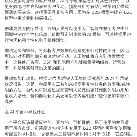
获得更多可操作的客户洞察。AI 用于收集信息并对其进行分析，以
更有效地与客户和潜在客户互动。预测分析将有助于根据购买模式
预测购买决策。这很重要且非常有用，因为在 B2B 模型中比在 B2C
模型中更难看到购买模式。
创建更强大的个性化。营销人员可以使用人工智能在整个客户生命
周期中制作个性化信息。借助可定制体验的 AI 模块，可以根据用户
行为优化和个性化电子邮件活动。
增强定位和细分。将分析客户数据以创建更有针对性的细分，因此
可以针对不同的细分修改营销活动。人工智能将嵌入到位置数据
中，这将使广告商、DSP 和其他用户能够衡量活动绩效、运营效
率，并最终实时做出决策的能力。
推动智能自动化。根据Drift 和营销人工智能研究所的2021 年营销
状况报告，这是一种应用人工智能来提高重复性任务的效率和/或性
能的方法。自动化可以通过提高营销人员做出更好预测的能力来加
速收入增长。营销自动化工具还可以使内容创建和交付更加有效和
高效。
在 AI 平台中寻找什么
一个平台应该是适应性的、开放的、可扩展的、易于使用的并且适
用于所有市场。它还应该包括许多专用于 B2B 环境的可重复使用和
可配置的 AI 模块。交钥匙人工智能不起作用；对于 B2B，它必须以