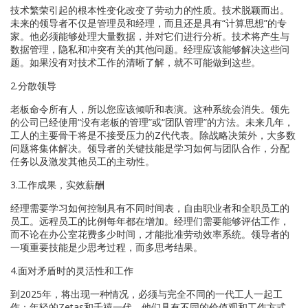
技术繁荣引起的根本性变化改变了劳动力的性质。技术脱颖而出。
未来的领导者不仅是管理员和经理，而且还是具有“计算思想”的专
家。他必须能够处理大量数据，并对它们进行分析。技术将产生与
数据管理，隐私和冲突有关的其他问题。经理应该能够解决这些问
题。如果没有对技术工作的清晰了解，就不可能做到这些。
2.分散领导
老板命令所有人，所以您应该倾听和表演。这种系统会消失。领先
的公司已经使用“没有老板的管理”或“团队管理”的方法。未来几年，
工人的主要骨干将是不接受压力的Z代代表。除战略决策外，大多数
问题将集体解决。领导者的关键技能是学习如何与团队合作，分配
任务以及激发其他员工的主动性。
3.工作成果，实效薪酬
经理需要学习如何控制具有不同时间表，自由职业者和全职员工的
员工。远程员工的比例每年都在增加。经理们需要能够评估工作，
而不论在办公室花费多少时间，才能批准劳动效率系统。领导者的
一项重要技能是少思考过程，而多思考结果。
4.面对矛盾时的灵活性和工作
到2025年，将出现一种情况，必须与完全不同的一代工人一起工
作：年轻的Zetas和千禧一代。他们具有不同的价值观和工作方式，