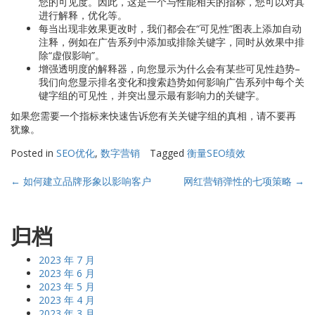
您的可见度。因此，这是一个与性能相关的指标，您可以对其
进行解释，优化等。
每当出现非效果更改时，我们都会在“可见性”图表上添加自动
注释，例如在广告系列中添加或排除关键字，同时从效果中排
除“虚假影响”。
增强透明度的解释器，向您显示为什么会有某些可见性趋势–
我们向您显示排名变化和搜索趋势如何影响广告系列中每个关
键字组的可见性，并突出显示最有影响力的关键字。
如果您需要一个指标来快速告诉您有关关键字组的真相，请不要再
犹豫。
Posted in
SEO优化
,
数字营销
Tagged
衡量SEO绩效
Post
←
如何建立品牌形象以影响客户
网红营销弹性的七项策略
→
navigation
归档
2023 年 7 月
2023 年 6 月
2023 年 5 月
2023 年 4 月
2023 年 3 月