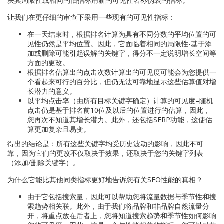
决其局限性或相同的旧指标用新的可见性名称伪装的指标。
让我们在更仔细的审查下采用一些现有的可见性指标：
在一天结束时，根据排名计算为具有不同分数的平均位置的可
见性仍然是平均位置。因此，它面临着相同的局限性-基于添
加或删除可能引起误解的关键字，得分不一定说明增长空间等
方面的更改。
根据排名估算出的点击次数计算出的可见度可能会为您提供一
个看起来可行的百分比，但仍无法可靠地显示这些估算值对增
长潜力的意义。
以平均点击率（由所有目标关键字确定）计算的可见度–随机
点击仍是基于排名前10位及以后的位置进行的估算，因此，
您再次不知道其增长潜力。此外，还包括SERP功能，这使估
算更加复杂且易变。
得出的结论是：所有这些关键字均受历史波动的影响，因此不可
靠，因为它们的更改不仅取决于效果，还取决于您的关键字列表
（添加/删除关键字）。
为什么它能比其他同类指标更好地告诉您有关SEO性能的真相？
由于它包括搜索量，因此可以帮助您将流量数据与季节性和搜
索趋势相关联。此外，由于我们将品牌和非品牌自然流量分
开，将重点放在后者上，您将知道搜索趋势和季节性如何影响