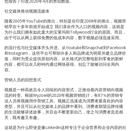
也报告了印度2020年4月的类似数据。
社交媒体推动视频流媒体
随着2005年YouTube的推出，特别是在印度2008年的推出，视频营
销早在十多年前就开始成立 我们喜欢作为人口的视频内容，这就是
为什么我们拥有如此庞大的宝莱坞和Tollywood行业的原因。而且，
由于可以从网上获得免费的低成本内容，数字视频必须迅速采用。
的流行也与社交媒体齐头并进。从Youtube和Snapchat到Facebook
和Instagram，这些平台可帮助许多人和品牌成为明星并建立品牌价
值，同时为受众提供原创内容。从长格式的完整电影到零食的新鲜
内容，都可以在几秒钟内通过网络获得。别忘了能够访问全局内
容。
营销人员的回想形式
视频是一种高效且令人回味的内容形式，正推动着内容营销向视频
流的转变。根据Wyzowl的2020年视频营销统计，有87％的营销专
业人员将视频用作营销工具。视频正迅速成为消费者最喜欢的内容
类型，并且可以从社交媒体上的品牌中看到。消费者期望品牌传播
的生活能够讲述故事，并且会不断更新自己，使之与消费者息息相
关，既有趣又有趣。
这就是为什么即使是像Linkedin这样专注于企业世界和企业内容的社