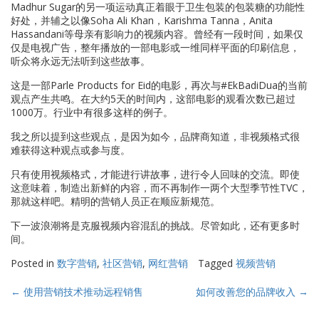
Madhur Sugar的另一项运动真正着眼于卫生包装的包装糖的功能性
好处，并辅之以像Soha Ali Khan，Karishma Tanna，Anita
Hassandani等母亲有影响力的视频内容。曾经有一段时间，如果仅
仅是电视广告，整年播放的一部电影或一维同样平面的印刷信息，
听众将永远无法听到这些故事。
这是一部Parle Products for Eid的电影，再次与#EkBadiDua的当前
观点产生共鸣。在大约5天的时间内，这部电影的观看次数已超过
1000万。行业中有很多这样的例子。
我之所以提到这些观点，是因为如今，品牌商知道，非视频格式很
难获得这种观点或参与度。
只有使用视频格式，才能进行讲故事，进行令人回味的交流。即使
这意味着，制造出新鲜的内容，而不再制作一两个大型季节性TVC，
那就这样吧。精明的营销人员正在顺应新规范。
下一波浪潮将是克服视频内容混乱的挑战。尽管如此，还有更多时
间。
Posted in
数字营销
,
社区营销
,
网红营销
Tagged
视频营销
Post
←
使用营销技术推动远程销售
如何改善您的品牌收入
→
navigation