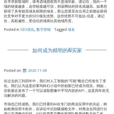
在寻求获取域时，请考虑域授权而不是域年龄。请记住，指向一个
域的链接越多，这些链接越可信，则该网站的排名就越高。如果您
获得了具有较高域名权限的域名，那么您甚至在出局之前都会获得
比竞争对手更大的SEO领先优势。这些优势不可低估-但是，请记
住，高权威性，受信任的域将比其他域昂贵。
Posted in
SEO优化
,
数字营销
Tagged
域名
如何成为精明的AI买家
Posted on
2020-11-08
在过去的三到四年中，我们对人工智能的“可能”概念已经发生了变
化。我们认为这是好莱坞科幻小说中的创新已经成为现实。例如，
谷歌最近发布了一个可以读取图像中手写内容的API，这是四年前无
法解决的问题。
市场也已经成熟。我们已经看到AI在专门的商业应用中的兴起，例
如检测信用卡欺诈，在诉讼中识别吸烟枪文件，对商业合同进行分
类以及调整供应链。AI以前需要花费专家团队数周或数月的工作，