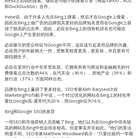
Alexa上启动的搜索。微软还与较小的搜索引擎（例如Yahoo，AOL
和DuckDuckGo）合作。
Irvine说，由于许多人先在Bing上搜索，然后才在Google上搜索，
因此在Bing上做广告的品牌因其更好的品牌知名度而在Google上获
得了较高的点击率。因此，必应在Bing上的强有机排名也可能在
Google上产生更好的结果。
必应吸引的受众特征与Google不同，这应该引起某些品牌的兴趣。
必应用户的年龄稍大一些，受教育程度更高，更富裕，并且更有可
能结婚生子。
必应在某些行业中非常受欢迎。它拥有所有与商业和金融相关的付
费搜索点击次数的44％，在汽车业（40％），房地产业（39％）和
旅行业（37％）方面同样出色。
品牌在Bing上赢得了更多转化。SEO专家Aleh Barysevich在
MarketingProfs帖子中说，一个经过优化的网站在Bing上的转化率
要比Google高-通常约为20％，而Google仅为16％。
Bing和Google SEO的差异
一些SEO和市场营销人员忽略了Bing，他们认为在Google中排名较
高的网站在Bing中也会排名较高。但是事实并非如此。“他们的算法
明显不同。SEO专家Matthew Woodward表示：“只要比较同一学期