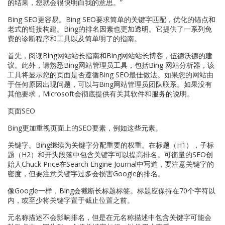
的结果，您就会很快明白我的意思。”
Bing SEO更容易。Bing SEO要求简单的关键字匹配，优化的锚点和
老式的链接构建。Bing的排名因素也更加透明。它提供了一系列免
费的诊断程序和工具以及简单明了的指南。
首先，阅读Bing网站站长指南和Bing网站站长博客，伍德沃德的建
议。此外，请熟悉Bing网站管理员工具，包括Bing 网站分析器，该
工具将显示您的页面是否遵循Bing SEO最佳做法。如果您的网站由
于任何原因出现问题，可以与Bing网站管理员团队联系。如果没有
其他要求，Microsoft会彻底提供有关其软件和服务的说明。
页面SEO
Bing更加重视页面上的SEO要素，例如这些元素。
关键字。Bing继续为关键字分配重要的权重。在标题（H1），子标
题（H2）和开头段落中包含关键字可以提高排名。可衡量的SEO创
始人Chuck Price在Search Engine Journal中写道，要注意关键字的
密度，但要注意关键字过多会损害Google的排名。
像Google一样，Bing会截断长标题标签。标题应保持在70个字符以
内，或至少将关键字置于截止位置之前。
元名称描述不会影响排名，但是在元名称描述中包含关键字可能会