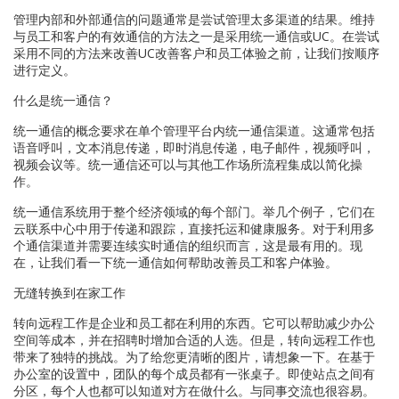
管理内部和外部通信的问题通常是尝试管理太多渠道的结果。维持
与员工和客户的有效通信的方法之一是采用统一通信或UC。在尝试
采用不同的方法来改善UC改善客户和员工体验之前，让我们按顺序
进行定义。
什么是统一通信？
统一通信的概念要求在单个管理平台内统一通信渠道。这通常包括
语音呼叫，文本消息传递，即时消息传递，电子邮件，视频呼叫，
视频会议等。统一通信还可以与其他工作场所流程集成以简化操
作。
统一通信系统用于整个经济领域的每个部门。举几个例子，它们在
云联系中心中用于传递和跟踪，直接托运和健康服务。对于利用多
个通信渠道并需要连续实时通信的组织而言，这是最有用的。现
在，让我们看一下统一通信如何帮助改善员工和客户体验。
无缝转换到在家工作
转向远程工作是企业和员工都在利用的东西。它可以帮助减少办公
空间等成本，并在招聘时增加合适的人选。但是，转向远程工作也
带来了独特的挑战。为了给您更清晰的图片，请想象一下。在基于
办公室的设置中，团队的每个成员都有一张桌子。即使站点之间有
分区，每个人也都可以知道对方在做什么。与同事交流也很容易。