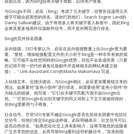
鼓励点击，因为Bing会将关键字加粗，以供用户查看。
与Google不同，必应（Bing）考虑了元关键字，但警告说滥用元关
键字可能会损害您的排名。请勿打扰他们，Search Engine Land的
Danny Sullivan建议。由于有很多人将关键字塞入标签中，因此Bing
会将其更多地用作垃圾邮件信号，而不是对网页进行排名。
Bing的页外排名因素
反向链接。SEO专家认为，必应在反向链接数量上比Google更为重
要。“显然，增加链接配置文件的大小对于Bing是一种非常有效的策
略。它可能不会给您同样的Google优势，但也不会造成伤害（只要
您记得不惜一切代价避免垃圾邮件并选择相关的网站来建立链
接），” Link-Aassistant.Com的Masha Maksimava 写道。
入站锚文本。伍德沃德说，与Google相比，必应更加重视锚文本的
用法。如果要对“蓝色小部件”进行排名，则需要使用“蓝色小部件”作
为锚点的链接。他写道：“它们在关键字匹配方面不如Google出
色。” “尽管Google在识别关键字的同义词和上下文方面做得很好，
但Bing需要用勺子喂食。”
社会信号。尽管SEO专家不确定Google是否在其排名因素中包括社
交信号，但他们肯定Bing会这样做。必应明确表示，社交信号可以
提高自然排名。“如果您在社交上具有影响力，这将导致您的追随者
广泛共享您的信息，从而导致Bing看到这些积极信号，”其准则指