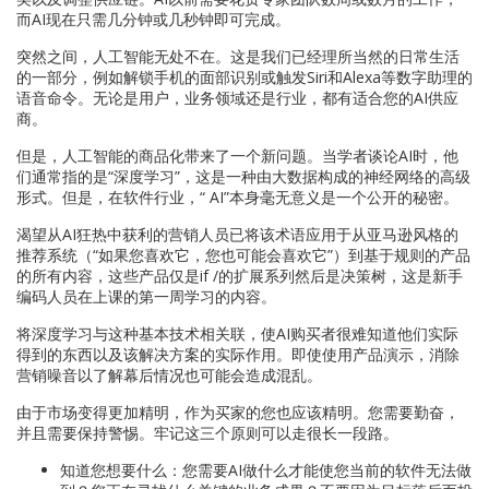
而AI现在只需几分钟或几秒钟即可完成。
突然之间，人工智能无处不在。这是我们已经理所当然的日常生活
的一部分，例如解锁手机的面部识别或触发Siri和Alexa等数字助理的
语音命令。无论是用户，业务领域还是行业，都有适合您的AI供应
商。
但是，人工智能的商品化带来了一个新问题。当学者谈论AI时，他
们通常指的是“深度学习”，这是一种由大数据构成的神经网络的高级
形式。但是，在软件行业，“ AI”本身毫无意义是一个公开的秘密。
渴望从AI狂热中获利的营销人员已将该术语应用于从亚马逊风格的
推荐系统（“如果您喜欢它，您也可能会喜欢它”）到基于规则的产品
的所有内容，这些产品仅是if /的扩展系列然后是决策树，这是新手
编码人员在上课的第一周学习的内容。
将深度学习与这种基本技术相关联，使AI购买者很难知道他们实际
得到的东西以及该解决方案的实际作用。即使使用产品演示，消除
营销噪音以了解幕后情况也可能会造成混乱。
由于市场变得更加精明，作为买家的您也应该精明。您需要勤奋，
并且需要保持警惕。牢记这三个原则可以走很长一段路。
知道您想要什么：您需要AI做什么才能使您当前的软件无法做