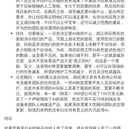
到？您正在寻找什么关键的业务成果？不要因为目标落后而投
资于目标模糊的人工智能。专注于您想要的结果，然后回到实
现目标的方式。在购买之前，请先确定要AI做什么：提出特定
要求，并让供应商证明他们可以满足要求。在评估供应商之前
定义成功标准，不仅可以公平竞争，还可以减少范围的蔓延，
并为您的团队提供通用的选择框架。
信任，但要验证：一旦您决定要AI做些什么，就让供应商在您
面前演示他们的产品。字面上就在您的面前。使用您自己的数
据。目的是弄清他们的软件在多大程度上依赖于手动培训，而
多少则取决于自动化。为此，请供应商立即分析您提供给他们
的数据，这是看不见的。如果他们做不到，那不一定就是破坏
交易。这并不意味着该产品不是“真正的AI”。但这是一个黄
旗。至少，这表明AI将需要频繁调整。通常，AI可以在现场执
行的任务越多，所需的维护工作就越少，并且灵活性就越高。
注意顾问： AI的重点是自动化，因此请注意有关咨询公司或
专业服务团队的任何提及。一些AI框架需要开发人员启动并运
行。但是许多所谓的AI实际上是基于规则的系统，需要不断关
注。据我所知，有一家《财富》 500强公司花了100万美元购
买了一个声称增加了AI的系统，然后不得不花10倍的钱在专
业服务团队上构建该产品。如果系统需要大型顾问团队的定期
更新，则强烈表明您没有以任何有意义的方式处理AI。
结论
如果您将某位AI经验不佳的人抓了回来，就会发现有人卖了一些商