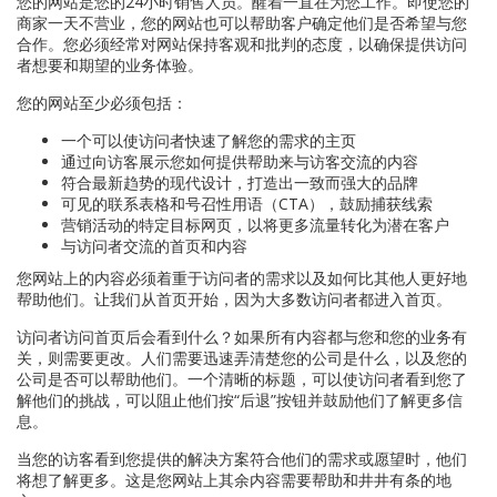
您的网站是您的24小时销售人员。醒着一直在为您工作。即使您的
商家一天不营业，您的网站也可以帮助客户确定他们是否希望与您
合作。您必须经常对网站保持客观和批判的态度，以确保提供访问
者想要和期望的业务体验。
您的网站至少必须包括：
一个可以使访问者快速了解您的需求的主页
通过向访客展示您如何提供帮助来与访客交流的内容
符合最新趋势的现代设计，打造出一致而强大的品牌
可见的联系表格和号召性用语（CTA），鼓励捕获线索
营销活动的特定目标网页，以将更多流量转化为潜在客户
与访问者交流的首页和内容
您网站上的内容必须着重于访问者的需求以及如何比其他人更好地
帮助他们。让我们从首页开始，因为大多数访问者都进入首页。
访问者访问首页后会看到什么？如果所有内容都与您和您的业务有
关，则需要更改。人们需要迅速弄清楚您的公司是什么，以及您的
公司是否可以帮助他们。一个清晰的标题，可以使访问者看到您了
解他们的挑战，可以阻止他们按“后退”按钮并鼓励他们了解更多信
息。
当您的访客看到您提供的解决方案符合他们的需求或愿望时，他们
将想了解更多。这是您网站上其余内容需要帮助和井井有条的地