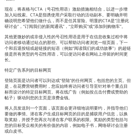
现在，将表格与CTA（号召性用语）激励措施相结合，以进一步增
加入站线索。CTA是指诱使用户采取行动的活动副本。要明确并明
确说明您希望他们做什么，而不是任其冒险。明显的CTA是“注册此
研讨会”，“订阅我们的新闻通讯”，“立即购买”或“添加到购物车”。
其他更微妙的或非侵入性的号召性用语是用于在信息收集过程中将
访问者移动通过站点的那些。可以帮助访问者浏览一组页面，下一
个和后退按钮或超链接的短语（例如“阅读我们的成功故事”）的超链
接是所有类型的号召性用语，可以使访问者在网站上停留的时间更
长。
特定广告系列的目标网页
登陆页面是访问者可以到达或“登陆”的任何网页，包括您的主页。但
是，在花费营销费用时，您应始终将访问者引导至针对单个重点目
标而设计的特定目标网页。将在线广告（例如按点击付费或赞助的
帖子）驱动到您的主页是浪费金钱。
将人员发送到一个页面，该页面会更详细地说明要约，并指导他们
要做的事情。潜在客户生成目标网页的目的是捕获用户信息，以换
取奖励，并授予您再次与潜在客户联系的权限。奖励的类型包括与
您的目标受众相关的有价值的内容，例如电子书，网络研讨会注册
或白皮书。