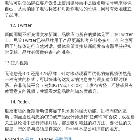
电话可以使品牌在客户设备上使用徽标而不是匿名电话号码来标识
自己，从而消除了电话标签和对欺诈电话的恐惧，同时有效地建立
了品牌。
Twitter
新闻周期不断充满突发新闻。品牌应与所在的媒体见面：在Twitter
上。尽管Twitter已被品牌用于产品更新和客户服务多年，但它也可
用于与媒体进行自然对话。媒体希望直接从新闻发布者那里获得实
时见解。品牌必须做好参与的准备。
13.短片视频
无论您是B2C还是B2B品牌，针对移动观看而优化的短视频仍然是
一种有效的格式，可以快速传达复杂的消息并与观众建立即时联
系。在非传统平台（例如IGTV或TikTok）上发布古怪，巧妙或具有
教育意义的视频，并观看对您品牌的知名度飙升。
Reddit
股票市场的近期活动仅突显了Reddit的强大功能。进行周密的互
动，例如通过与您的CEO或产品设计师进行“任何询问”会议，或在相
关主题论坛中进行持续对话，都是吸引粉丝的好方法。要记住的关
键是，您的参与必须是真实的。Reddit不是公司演讲的地方。
Posted in
品牌
Tagged
品牌塑造