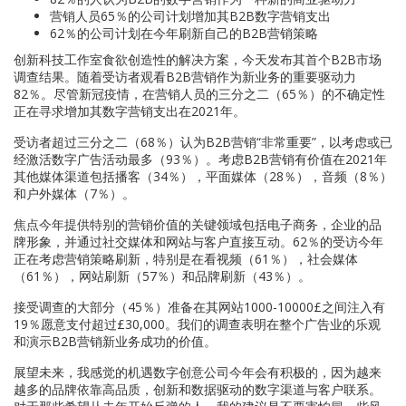
营销人员65％的公司计划增加其B2B数字营销支出
62％的公司计划在今年刷新自己的B2B营销策略
创新科技工作室食欲创造性的解决方案，今天发布其首个B2B市场
调查结果。随着受访者观看B2B营销作为新业务的重要驱动力
82％。尽管新冠疫情，在营销人员的三分之二（65％）的不确定性
正在寻求增加其数字营销支出在2021年。
受访者超过三分之二（68％）认为B2B营销“非常重要”，以考虑或已
经激活数字广告活动最多（93％）。考虑B2B营销有价值在2021年
其他媒体渠道包括播客（34％），平面媒体（28％），音频（8％）
和户外媒体（7％）。
焦点今年提供特别的营销价值的关键领域包括电子商务，企业的品
牌形象，并通过社交媒体和网站与客户直接互动。62％的受访今年
正在考虑营销策略刷新，特别是在看视频（61％），社会媒体
（61％），网站刷新（57％）和品牌刷新（43％）。
接受调查的大部分（45％）准备在其网站1000-10000£之间注入有
19％愿意支付超过£30,000。我们的调查表明在整个广告业的乐观
和演示B2B营销新业务成功的价值。
展望未来，我感觉的机遇数字创意公司今年会有积极的，因为越来
越多的品牌依靠高品质，创新和数据驱动的数字渠道与客户联系。