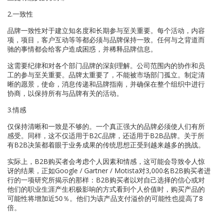
2.一致性
品牌一致性对于建立知名度和长期参与至关重要。每个活动，内容
项，项目，客户互动等等都必须与品牌保持一致。任何与之背道而
驰的事情都会给客户造成困惑，并稀释品牌信息。
这需要纪律和对各个部门品牌的深刻理解。公司范围内的协作和员
工的参与至关重要。品牌太重要了，不能被市场部门孤立。制定清
晰的愿景，使命，消息传递和品牌指南，并确保在整个组织中进行
协商，以保持所有与品牌有关的活动。
3.情感
仅保持清晰和一致是不够的。一个真正强大的品牌必须使人们有所
感受。同样，这不仅适用于B2C品牌，还适用于B2B品牌。关于所
有B2B决策都着眼于业务成果的传统思想正受到越来越多的挑战。
实际上，B2B购买者会考虑个人因素和情感，这可能会导致令人惊
讶的结果，正如Google / Gartner / Motista对3,000名B2B购买者进
行的一项研究所揭示的那样：B2B购买者以对自己选择的信心或对
他们的职业生涯产生积极影响的方式看到个人价值时，购买产品的
可能性将增加近50％。他们为该产品支付溢价的可能性也提高了8
倍。