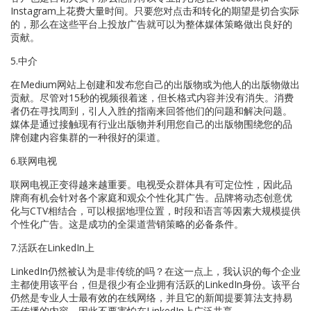
Instagram上花费大量时间。只要您对点击和转化的期望是切合实际
的，那么在这些平台上投放广告就可以为整体媒体策略做出良好的
贡献。
5.中介
在Medium网站上创建和发布您自己的出版物或为他人的出版物做出
贡献。尽管对15秒的视频很着迷，但长格式内容并没有消失。消费
者仍在寻找周到，引人入胜的指南来回答他们的问题和解决问题。
媒体是通过接触现有行业出版物并利用您自己的出版物围绕您的品
牌创建内容集群的一种很好的渠道。
6.联网电视
联网电视正变得越来越重要。电视受众群体具有可定位性，因此品
牌商有机会针对各个家庭和观众个性化其广告。品牌将动态创意优
化与CTV相结合，可以根据地理位置，时段和语言等因素大规模提供
个性化广告。这是成功的全渠道营销策略的必备条件。
7.活跃在LinkedIn上
LinkedIn仍然被认为是非传统的吗？在这一点上，我认识的每个企业
主都使用该平台，但是很少有企业拥有活跃的LinkedIn身份。该平台
仍然是专业人士最有效的在线网络，并且它的新闻提要算法支持易
于传播的内容，因此不要害怕在LinkedIn上广泛共享。