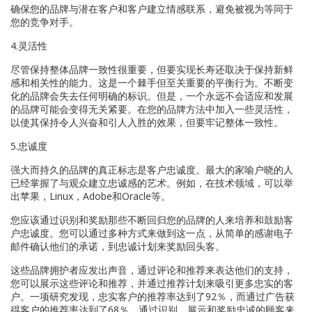
确保您的品牌与潜在客户和客户建立情感联系，避免被视为等同于
您的竞争对手。
4.灵活性
尽管保持整体品牌一致性很重要，但要实现长寿还取决于保持新鲜
感和相关性的能力。这是一个棘手但至关重要的平衡行为。不断变
化的品牌会失去任何明确的标识。但是，一个永远不会适应和发展
的品牌可能会变得无关紧要。在您的品牌方法中加入一些灵活性，
以使其保持令人兴奋和引人入胜的效果，但要牢记整体一致性。
5.忠诚度
强大而持久的品牌的真正标志是客户忠诚度。最大的家喻户晓的人
已经掌握了与观众建立忠诚感的艺术。例如，在技术领域，可以举
出苹果，Linux，Adobe和Oracle等。
您应该通过识别和奖励那些不断回归您的品牌的人来培养和鼓励客
户忠诚度。您可以通过多种方式来做到这一点，从简单的感谢电子
邮件确认他们的承诺，到忠诚计划来奖励回头客。
这些品牌拥护者应发出声音，通过评论和推荐来表达他们的支持，
您可以展示这些评论和推荐，并通过推荐计划来吸引更多忠实的客
户。一项研究发现，忠实客户的推荐率达到了92％，而通过广告获
得客户的推荐率达到了68％。通过识别，展示和奖励忠诚的顾客来