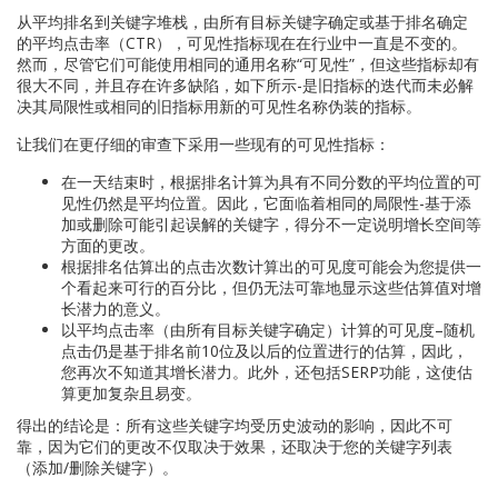
从平均排名到关键字堆栈，由所有目标关键字确定或基于排名确定
的平均点击率（CTR），可见性指标现在在行业中一直是不变的。
然而，尽管它们可能使用相同的通用名称“可见性”，但这些指标却有
很大不同，并且存在许多缺陷，如下所示-是旧指标的迭代而未必解
决其局限性或相同的旧指标用新的可见性名称伪装的指标。
让我们在更仔细的审查下采用一些现有的可见性指标：
在一天结束时，根据排名计算为具有不同分数的平均位置的可
见性仍然是平均位置。因此，它面临着相同的局限性-基于添
加或删除可能引起误解的关键字，得分不一定说明增长空间等
方面的更改。
根据排名估算出的点击次数计算出的可见度可能会为您提供一
个看起来可行的百分比，但仍无法可靠地显示这些估算值对增
长潜力的意义。
以平均点击率（由所有目标关键字确定）计算的可见度–随机
点击仍是基于排名前10位及以后的位置进行的估算，因此，
您再次不知道其增长潜力。此外，还包括SERP功能，这使估
算更加复杂且易变。
得出的结论是：所有这些关键字均受历史波动的影响，因此不可
靠，因为它们的更改不仅取决于效果，还取决于您的关键字列表
（添加/删除关键字）。