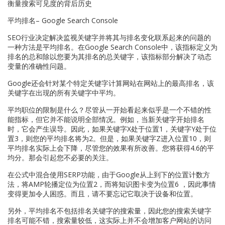
衡量搜索可见度的背后历史
平均排名– Google Search Console
SEO行业决定解决监视关键字并将其与排名变化联系起来的问题的
一种方法是平均排名。在Google Search Console中，该指标定义为
排名的总和除以您要为其排名的总关键字，该指标部分解决了动态
变量的准确性问题。
Google还会针对某个特定关键字计算网站在网站上的最高排名，该
关键字在出现的所有关键字中平均。
平均职位的限制是什么？尽管从一开始看起来似乎是一个不错的性
能指标，但它并不能说明全部情况。例如，当新关键字开始排名
时，它会产生误导。因此，如果关键字X处于位置1，关键字Y处于位
置3，则您的平均排名将为2。但是，如果关键字Z进入位置10，则
平均排名实际上会下降，尽管您的效果有所改善。您将获得4.6的平
均分。那会引起您不必要的关注。
在公式中混合使用SERP功能，由于Google从上到下的位置计数方
法，将AMP轮播定位为位置2，而将知识图卡变为位置6 ，因此事情
变得更加令人困惑。而且，请不要忘记它取决于设备和位置。
另外，平均排名不包括排名关键字的搜索量，因此您的搜索关键字
排名可能不错，搜索量较低，这实际上并不会增加客户网站的访问