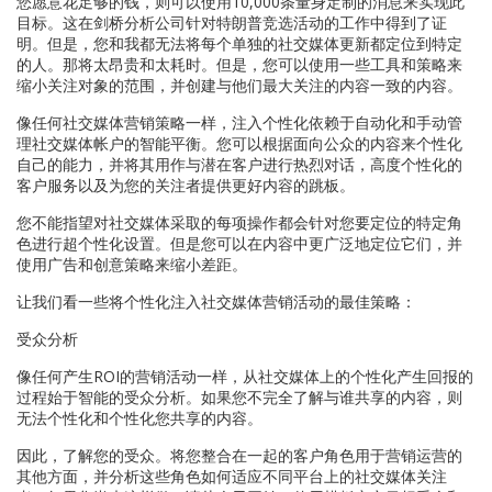
您愿意花足够的钱，则可以使用10,000条量身定制的消息来实现此
目标。这在剑桥分析公司针对特朗普竞选活动的工作中得到了证
明。但是，您和我都无法将每个单独的社交媒体更新都定位到特定
的人。那将太昂贵和太耗时。但是，您可以使用一些工具和策略来
缩小关注对象的范围，并创建与他们最大关注的内容一致的内容。
像任何社交媒体营销策略一样，注入个性化依赖于自动化和手动管
理社交媒体帐户的智能平衡。您可以根据面向公众的内容来个性化
自己的能力，并将其用作与潜在客户进行热烈对话，高度个性化的
客户服务以及为您的关注者提供更好内容的跳板。
您不能指望对社交媒体采取的每项操作都会针对您要定位的特定角
色进行超个性化设置。但是您可以在内容中更广泛地定位它们，并
使用广告和创意策略来缩小差距。
让我们看一些将个性化注入社交媒体营销活动的最佳策略：
受众分析
像任何产生ROI的营销活动一样，从社交媒体上的个性化产生回报的
过程始于智能的受众分析。如果您不完全了解与谁共享的内容，则
无法个性化和个性化您共享的内容。
因此，了解您的受众。将您整合在一起的客户角色用于营销运营的
其他方面，并分析这些角色如何适应不同平台上的社交媒体关注