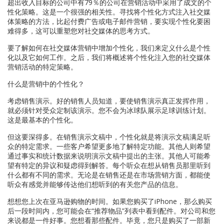
超出收入目标的公司中有79％的公司在营销活动中采用了成文的个
性化策略。这是一个很强的相关性。寻找将个性化方式注入社交媒
体策略的方法，比起付费广告或电子邮件营销，要实现个性化要困
难得多，这可以重塑您对社交媒体的思考方式。
要了解如何在社交媒体营销中增加个性化，我们来定义什么是个性
化以及它如何工作。之后，我们将概述将个性化注入您的社交媒体
营销活动的特定策略。
什么是营销中的个性化？
考虑销售演示。好的销售人员知道，要使销售演示真正发挥作用，
就必须针对受众定制该演示。您不会为冰球队展示足球训练计划。
这是最基本的个性化。
但这要深得多。在销售演示文稿中，个性化就是将演示文稿满足听
众的特定需求。一些客户希望更多地了解特定功能。其他人则希望
通过事实和统计数据来说明演示文稿中提出的主张。其他人可能希
望有特定的异议和疑虑得到解答。每个听众在想从销售员那里听到
什么都有不同的需求。无论是在销售还是在市场营销方面，都能使
听众有感觉并能够传达他们想听到的有关您产品的信息。
想想您上次在亚马逊购物的时间。如果您购买了iPhone，那么购买
后一段时间内，您可能会在“推荐物品”列表中看到配件。对公司和您
来说都是一件好事。您想看那些配件。毕竟，您只是购买了一部新