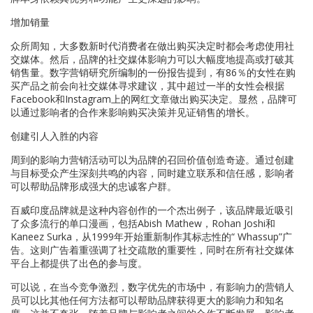
增加销量
众所周知，大多数新时代消费者在做出购买决定时都会考虑使用社
交媒体。然后，品牌的社交媒体影响力可以大幅度地提高或打破其
销售量。数字营销研究所编制的一份报告提到，有86％的女性在购
买产品之前会向社交媒体寻求建议，其中超过一半的女性会根据
Facebook和Instagram上的网红文章做出购买决定。显然，品牌可
以通过影响者的合作来影响购买决策并见证销售的增长。
创建引人入胜的内容
周到的影响力营销活动可以为品牌的召回价值创造奇迹。通过创建
与目标受众产生深刻共鸣的内容，同时建立联系和信任感，影响者
可以帮助品牌形成强大的忠诚客户群。
百威印度品牌就是这种内容创作的一个杰出例子，该品牌最近吸引
了众多流行的单口漫画，包括Abish Mathew，Rohan Joshi和
Kaneez Surka，从1999年开始重新制作其标志性的“ Whassup”广
告。这则广告着重强调了社交疏散的重要性，同时在所有社交媒体
平台上都提供了出色的参与度。
可以说，在当今竞争激烈，数字优先的市场中，有影响力的营销人
员可以比其他任何方法都可以帮助品牌获得更大的影响力和知名